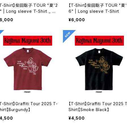
T-Shirt】柴田聡子 TOUR "夏'2
【T-Shirt】柴田聡子 TOUR "夏'
" | Long sleeve T-Shirt _ Na
6" | Long sleeve T-Shirt
y
6,000
¥6,000
T-Shirt】Graffiti Tour 2025 T-
【T-Shirt】Graffiti Tour 2025 
hirt【Burgundy】
Shirt【Smoke Black】
4,500
¥4,500