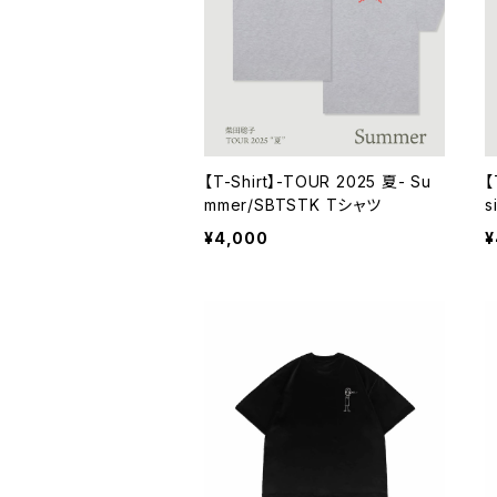
【T-Shirt】-TOUR 2025 夏- Su
【
mmer/SBTSTK Tシャツ
s
¥4,000
¥