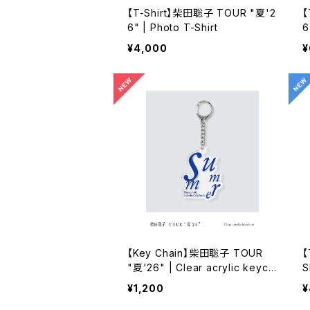
【T-Shirt】柴田聡子 TOUR "夏'2
【
6" | Photo T-Shirt
6
v
¥4,000
¥
【Key Chain】柴田聡子 TOUR
【
"夏'26" | Clear acrylic keych
S
ain
¥1,200
¥