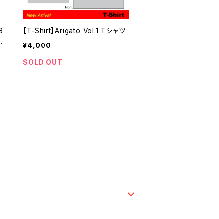
3
【T-Shirt】Arigato Vol.1 Tシャツ
a
¥4,000
in
SOLD OUT