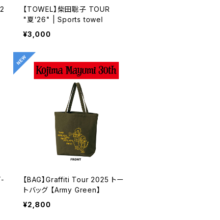
2
【TOWEL】柴田聡子 TOUR
"夏'26" | Sports towel
¥3,000
T-
【BAG】Graffiti Tour 2025 トー
トバッグ 【Army Green】
¥2,800