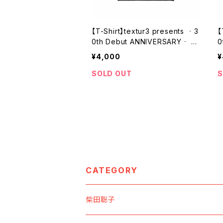
【T-Shirt】textur3 presents ‐3
【
0th Debut ANNIVERSARY‐ a
0
nd the First China Tour Origin
n
¥4,000
¥
al T-Shirt【Black】
a
SOLD OUT
S
CATEGORY
柴田聡子