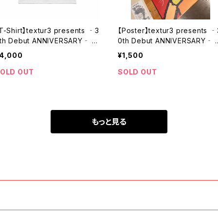
T-Shirt】textur3 presents ‐3
【Poster】textur3 presents ‐
th Debut ANNIVERSARY‐ a
0th Debut ANNIVERSARY‐ 
d the First China Tour Origin
nd the First China Tour Orig
4,000
¥1,500
l T-Shirt【White】
al A2 Poster
OLD OUT
SOLD OUT
もっと見る