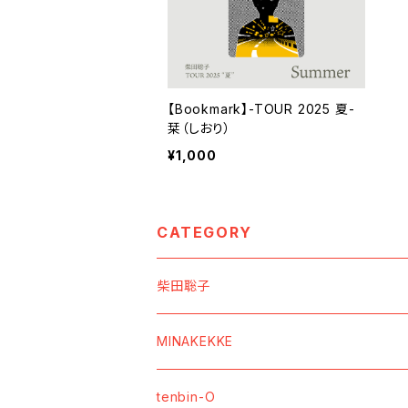
【Bookmark】-TOUR 2025 夏-
栞（しおり）
¥1,000
CATEGORY
柴田聡子
【SOUNDs ／ 音源】
MINAKEKKE
【Vinyl】
【MOVIEs ／ 映像】
【SOUNDs ／ 音源】
tenbin-O