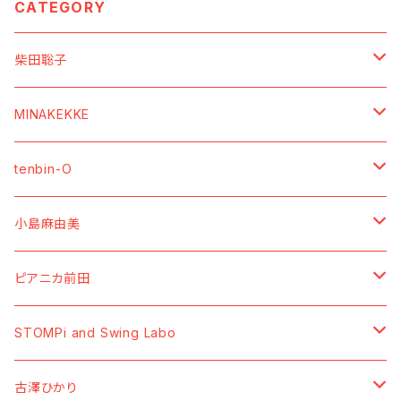
CATEGORY
柴田聡子
【SOUNDs ／ 音源】
MINAKEKKE
【Vinyl】
【MOVIEs ／ 映像】
【SOUNDs ／ 音源】
tenbin-O
【CD】
【DVD】
【CDーR】
【GOODs ／ グッズ】
【GOODs ／ グッズ】
【SOUNDs ／ 音源】
小島麻由美
【Cassette Tape】
【Blu-ray】
【7" Vinyl】
【TーShirt ／ Tシャツ】
【TーShirt ／ Tシャツ】
【Cassette Tape】
【GOODs ／ グッズ】
【SOUNDs ／ 音源】
ピアニカ前田
【Data】
【SWEAT ／ トレーナー】
【BAG／バッグ】
【Vinyl】
【MOVIEs ／ 映像】
【SOUNDs ／ 音源】
STOMPi and Swing Labo
【HOODIE ／ パーカー】
【CD】
【DVD】
【CD】
【GOODs ／ グッズ】
【SOUNDs ／ 音源】
古澤ひかり