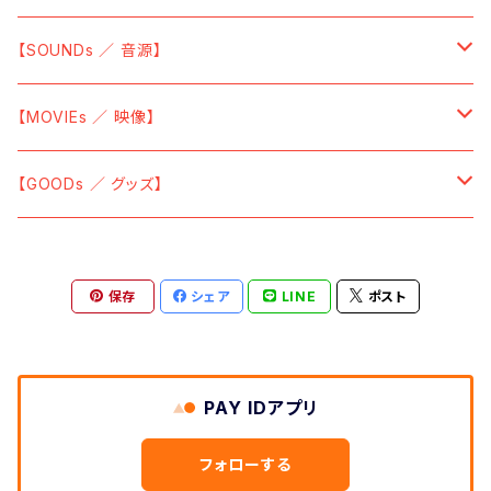
【SOCKS ／ 靴下】
【Vinyl】
【TーShirt ／ Tシャツ】
【SOUNDs ／ 音源】
【SOUNDs ／ 音源】
【CAP ／ キャップ】
【Sticky ／ 付箋】
【CD】
【Vinyl】
【MOVIEs ／ 映像】
【GLASSES ／ 眼鏡】
【POSTER ／ ポスター】
【CD】
【DVD】
【GOODs ／ グッズ】
【LENS CLOTH ／ メガネ拭き】
【BAG ／ バッグ】
【Cassette Tape】
【Blu-ray】
【TーShirt ／ Tシャツ】
【TOWEL ／ タオル・手ぬぐい】
保存
シェア
LINE
ポスト
【Data】
【SWEAT ／ トレーナー】
【EYE MASK ／ アイマスク】
【HOODIE ／ パーカー】
PAY IDアプリ
【MASK CASE ／ マスクケース】
【SOCKS ／ 靴下】
フォローする
【BAG ／ バッグ】