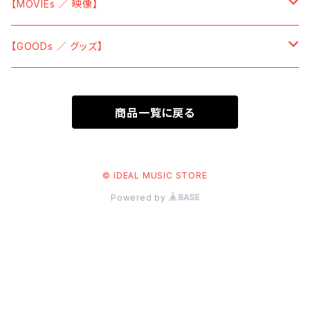
【CD】
【Vinyl】
【MOVIEs ／ 映像】
【GLASSES ／ 眼鏡】
【POSTER ／ ポスター】
【CD】
【DVD】
【GOODs ／ グッズ】
【LENS CLOTH ／ メガネ拭き】
【BAG ／ バッグ】
【Cassette Tape】
【Blu-ray】
【TーShirt ／ Tシャツ】
【TOWEL ／ タオル・手ぬぐい】
商品一覧に戻る
【Data】
【SWEAT ／ トレーナー】
【EYE MASK ／ アイマスク】
【HOODIE ／ パーカー】
© IDEAL MUSIC STORE
【MASK CASE ／ マスクケース】
Powered by
【SOCKS ／ 靴下】
【BAG ／ バッグ】
【CAP ／ キャップ】
【KEY CHAIN ／ キーホルダー】
【GLASSES ／ 眼鏡】
【CAN BADGE ／ 缶バッジ】