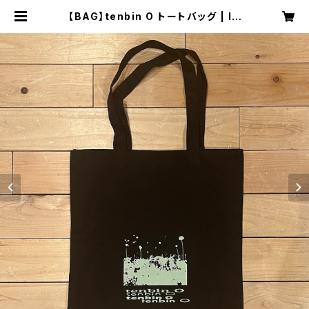
【BAG】tenbin O トートバッグ | ID
EAL MUSIC STORE