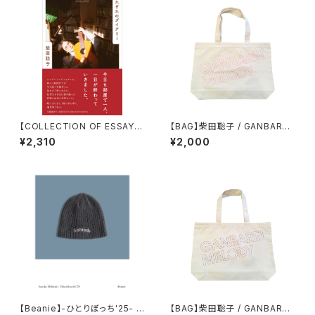
【COLLECTION OF ESSAY
【BAG】柴田聡子 / GANBARE!
S】きれぎれのダイアリー 201
MELODY トートバッグ(マゼン
¥2,310
¥2,000
7〜2023 / 柴田聡子
タプリント)
【Beanie】-ひとりぼっち'25- ビ
【BAG】柴田聡子 / GANBARE!