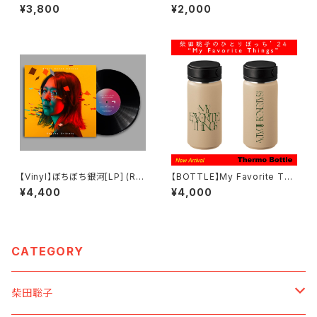
ーニー
MELODY トートバッグ(バイオ
¥3,800
¥2,000
レットプリント)
【Vinyl】ぼちぼち銀河[LP] (Re
【BOTTLE】My Favorite Thi
-Press) / 柴田聡子
ngs サーモボトル
¥4,400
¥4,000
CATEGORY
柴田聡子