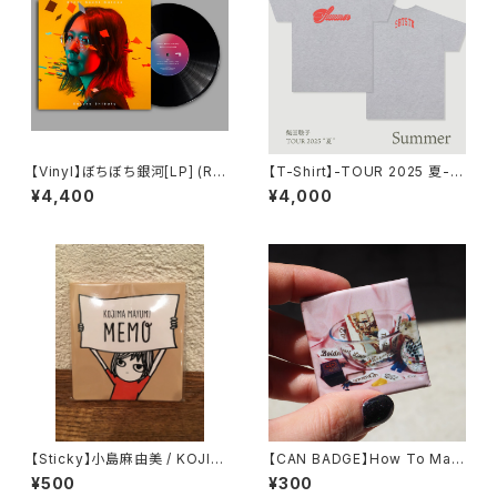
【Vinyl】ぼちぼち銀河[LP] (Re
【T-Shirt】-TOUR 2025 夏- S
-Press) / 柴田聡子
ummer/SBTSTK Tシャツ
¥4,400
¥4,000
【Sticky】小島麻由美 / KOJIM
【CAN BADGE】How To Mak
A MAYUMI MEMO
e It ジャケット柄缶バッジ
¥500
¥300