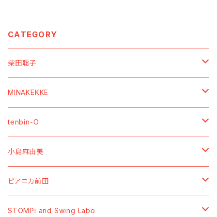
CATEGORY
柴田聡子
【SOUNDs ／ 音源】
MINAKEKKE
【Vinyl】
【MOVIEs ／ 映像】
【SOUNDs ／ 音源】
tenbin-O
【CD】
【DVD】
【CDーR】
【GOODs ／ グッズ】
【GOODs ／ グッズ】
【SOUNDs ／ 音源】
小島麻由美
【Cassette Tape】
【Blu-ray】
【7" Vinyl】
【TーShirt ／ Tシャツ】
【TーShirt ／ Tシャツ】
【Cassette Tape】
【GOODs ／ グッズ】
【SOUNDs ／ 音源】
ピアニカ前田
【Data】
【SWEAT ／ トレーナー】
【BAG／バッグ】
【Vinyl】
【MOVIEs ／ 映像】
【SOUNDs ／ 音源】
STOMPi and Swing Labo