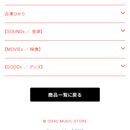
【HOODIE ／ パーカー】
【CD】
【DVD】
【CD】
【GOODs ／ グッズ】
【SOUNDs ／ 音源】
古澤ひかり
【SOCKS ／ 靴下】
【Vinyl】
【TーShirt ／ Tシャツ】
【SOUNDs ／ 音源】
【SOUNDs ／ 音源】
【CAP ／ キャップ】
【Sticky ／ 付箋】
【CD】
【Vinyl】
【MOVIEs ／ 映像】
【GLASSES ／ 眼鏡】
【POSTER ／ ポスター】
【CD】
【DVD】
【GOODs ／ グッズ】
【LENS CLOTH ／ メガネ拭き】
【BAG ／ バッグ】
【Cassette Tape】
【Blu-ray】
【TーShirt ／ Tシャツ】
【TOWEL ／ タオル・手ぬぐい】
商品一覧に戻る
【Data】
【SWEAT ／ トレーナー】
【EYE MASK ／ アイマスク】
【HOODIE ／ パーカー】
© IDEAL MUSIC STORE
【MASK CASE ／ マスクケース】