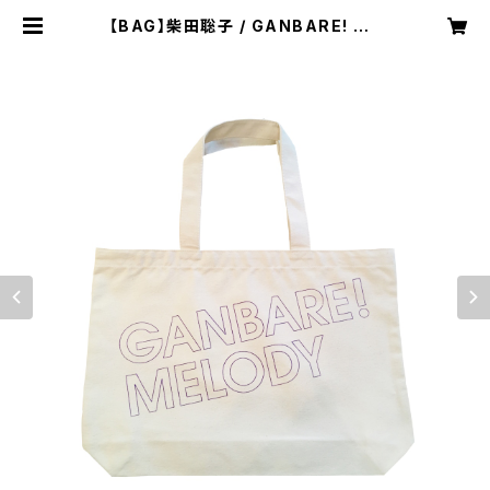
【BAG】柴田聡子 / GANBARE! ME
LODY トートバッグ(バイオレットプリ
ント) | IDEAL MUSIC STORE