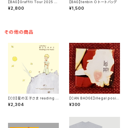
【BAG】Graffiti Tour 2025 ト
【BAG】tenbin O トートバッグ
ートバッグ 【Army Green】
¥2,800
¥1,500
その他の商品
【CD】星の王子さま reading a
【CAN BADGE】illegal positi
nd music / 音楽：野崎美波
ve ジャケット柄缶バッジ
¥2,304
¥300