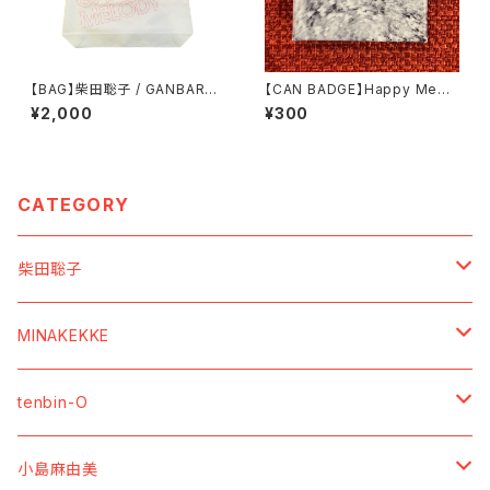
【BAG】柴田聡子 / GANBARE!
【CAN BADGE】Happy Medi
MELODY トートバッグ(マゼン
um ジャケット柄缶バッジ
¥2,000
¥300
タプリント)
CATEGORY
柴田聡子
【SOUNDs ／ 音源】
MINAKEKKE
【Vinyl】
【MOVIEs ／ 映像】
【SOUNDs ／ 音源】
tenbin-O
【CD】
【DVD】
【CDーR】
【GOODs ／ グッズ】
【GOODs ／ グッズ】
【SOUNDs ／ 音源】
小島麻由美