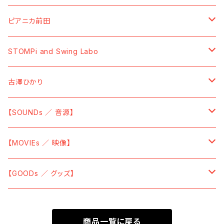
【Cassette Tape】
【Blu-ray】
【7" Vinyl】
【TーShirt ／ Tシャツ】
【TーShirt ／ Tシャツ】
【Cassette Tape】
【GOODs ／ グッズ】
【SOUNDs ／ 音源】
ピアニカ前田
【Data】
【SWEAT ／ トレーナー】
【BAG／バッグ】
【Vinyl】
【MOVIEs ／ 映像】
【SOUNDs ／ 音源】
STOMPi and Swing Labo
【HOODIE ／ パーカー】
【CD】
【DVD】
【CD】
【GOODs ／ グッズ】
【SOUNDs ／ 音源】
古澤ひかり
【SOCKS ／ 靴下】
【Vinyl】
【TーShirt ／ Tシャツ】
【SOUNDs ／ 音源】
【SOUNDs ／ 音源】
【CAP ／ キャップ】
【Sticky ／ 付箋】
【CD】
【Vinyl】
【MOVIEs ／ 映像】
【GLASSES ／ 眼鏡】
【POSTER ／ ポスター】
【CD】
【DVD】
【GOODs ／ グッズ】
【LENS CLOTH ／ メガネ拭き】
【BAG ／ バッグ】
【Cassette Tape】
【Blu-ray】
【TーShirt ／ Tシャツ】
【TOWEL ／ タオル・手ぬぐい】
商品一覧に戻る