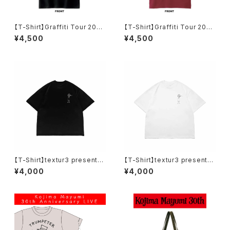
【T-Shirt】Graffiti Tour 2025
【T-Shirt】Graffiti Tour 2025
T-Shirt【Smoke Black】
T-Shirt【Burgundy】
¥4,500
¥4,500
【T-Shirt】textur3 presents
【T-Shirt】textur3 presents
‐30th Debut ANNIVERSAR
‐30th Debut ANNIVERSAR
¥4,000
¥4,000
Y‐ and the First China Tou
Y‐ and the First China Tou
r Original T-Shirt【Black】
r Original T-Shirt【White】