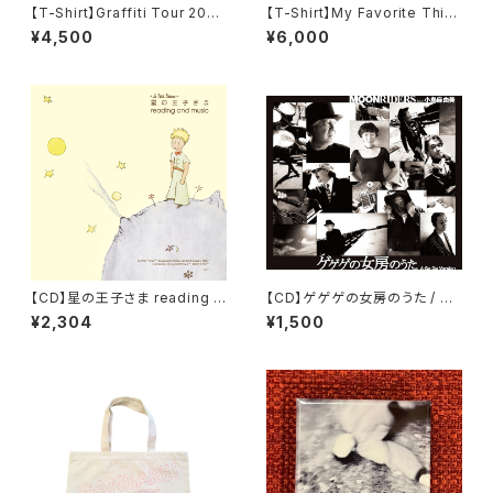
【T-Shirt】Graffiti Tour 2025
【T-Shirt】My Favorite Thin
T-Shirt【Burgundy】
gs ロングスリーブTシャツ
¥4,500
¥6,000
【CD】星の王子さま reading a
【CD】ゲゲゲの女房のうた / 小
nd music / 音楽：野崎美波
島麻由美
¥2,304
¥1,500