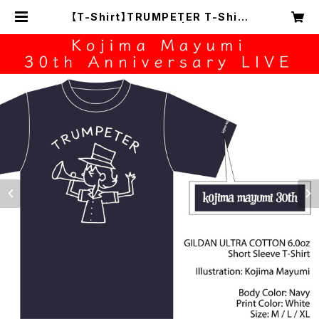
【T-Shirt】TRUMPETER T-Shirt
【Navy】/ 小島麻由美 | IDEAL MU
SIC STORE