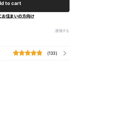
d to cart
にお住まいの方向け
通報する
(133)