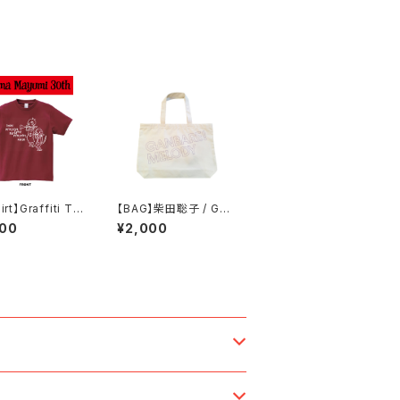
irt】Graffiti To
【BAG】柴田聡子 / GA
25 T-Shirt【Bur
NBARE! MELODY ト
500
¥2,000
y】
ートバッグ(バイオレット
プリント)