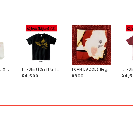
/ GA
【T-Shirt】Graffiti To
【CAN BADGE】illegal
【T-Sh
DY ト
ur 2025 T-Shirt【Sm
positive ジャケット柄
ur 20
¥4,500
¥300
¥4,
ンタプリ
oke Black】
缶バッジ
gund