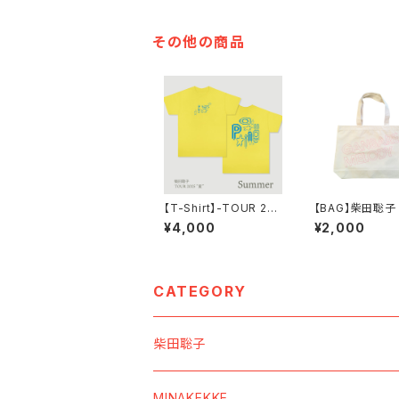
その他の商品
【T-Shirt】-TOUR 20
【BAG】柴田聡子 
25 夏- Passing タイ
NBARE! MELO
¥4,000
¥2,000
ポグラフィ Tシャツ
ートバッグ(マゼ
ント)
CATEGORY
柴田聡子
【SOUNDs ／ 音源】
MINAKEKKE