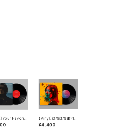
l】Your Favorit
【Vinyl】ぼちぼち銀河
ngs[LP](Re-Pr
[LP] (Re-Press) / 柴
400
¥4,400
 / 柴田聡子
田聡子