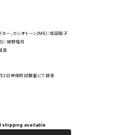
ギター、カシオトーン(M9)：柴田聡子
16)：植野隆司
城真
4年1月2日神保町試聴室にて録音
l shipping available