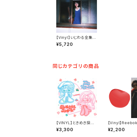
【Vinyl】いじわる全集
[2LP](再発) / 柴田聡
¥5,720
子
同じカテゴリの商品
【VINYL】ときめき探偵
【Vinyl】Reebok
feat. Le Makeup (PI
/ 柴田聡子
¥3,300
¥2,200
NK VINYL 12INCH)