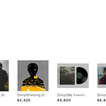
 [EP]
【Vinyl】Passing [EP]
【Vinyl】My Favorite
【Viny
/ 柴田聡子
Things[LP] / 柴田聡
e Thi
¥2,420
¥4,400
¥4,
子
ess)